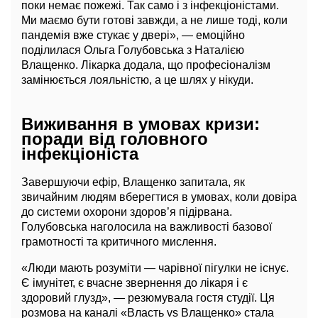
поки немає пожежі. Так само і з інфекціоністами.
Ми маємо бути готові завжди, а не лише тоді, коли
пандемія вже стукає у двері», — емоційно
поділилася Ольга Голубовська з Наталією
Влащенко. Лікарка додала, що професіоналізм
замінюється лояльністю, а це шлях у нікуди.
Виживання в умовах кризи:
поради від головного
інфекціоніста
Завершуючи ефір, Влащенко запитала, як
звичайним людям вберегтися в умовах, коли довіра
до системи охорони здоров’я підірвана.
Голубовська наголосила на важливості базової
грамотності та критичного мислення.
«Люди мають розуміти — чарівної пігулки не існує.
Є імунітет, є вчасне звернення до лікаря і є
здоровий глузд», — резюмувала гостя студії. Ця
розмова на каналі «Власть vs Влащенко» стала